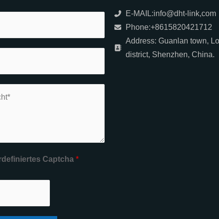
E-MAIL:info@dht-link,com
Phone:+8615820421712
Address: Guanlan town, L
district, Shenzhen, China.
definiertes Captcha
*