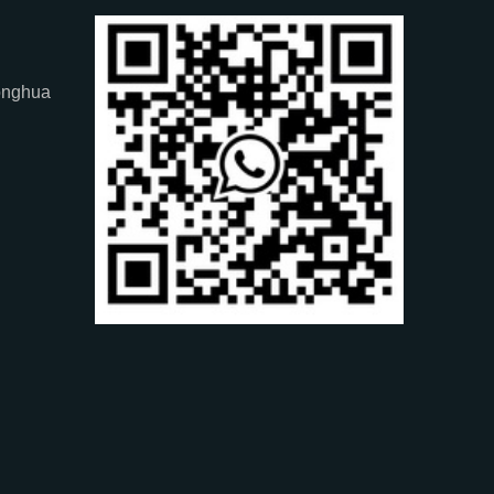
onghua