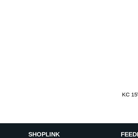
KC 15
SHOP
LINK
FEED