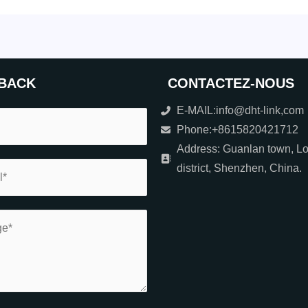
BACK
CONTACTEZ-NOUS
E-MAIL:info@dht-link,com
Phone:+8615820421712
Address: Guanlan town, L
district, Shenzhen, China.